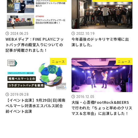
2024.06.25
2022.10.19
WEBメディア：FINE PLAYにフッ
今年最後のドッキリヤミ市場に出
トバッグ界の殿堂入りについての
演しました。
記事が掲載されました！
ニュース
ニュース
2019.09.28
2016.12.05
【イベント出演】9月29日(日)湘南
大阪・心斎橋FootRock&BEERS
ベルマーレ対清水エスパルス試合
で行われた「ちょっと早めのクリス
前イベント出演
マス＆忘年会」に出演しました！