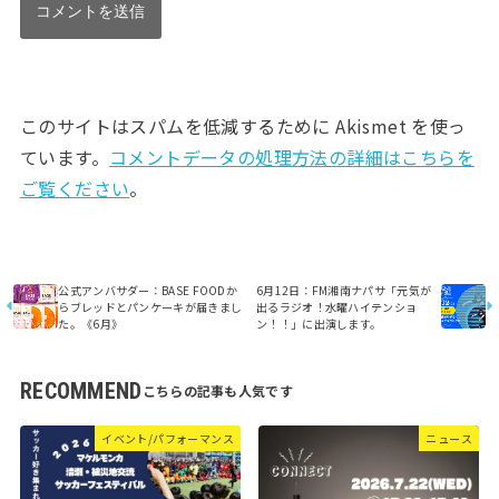
このサイトはスパムを低減するために Akismet を使っ
ています。
コメントデータの処理方法の詳細はこちらを
ご覧ください
。
公式アンバサダー：BASE FOODか
6月12日：FM湘南ナパサ「元気が
らブレッドとパンケーキが届きまし
出るラジオ！水曜ハイテンショ
た。《6月》
ン！！」に出演します。
RECOMMEND
イベント/パフォーマンス
ニュース