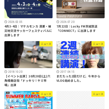
2026.02.05
2026.07.20
4月3-4日：マケルモンカ 清瀬・被
7月22日：Lucky FM茨城放送
災地交流サッカーフェスティバルに
「CONNECT」に出演します
出演します
ニュース
ニュース
2017.04.15
2018.10.20
まだたった2回だけど。今年から
【イベント出演】10月20日(土)六
VLOG始めました。
角橋商店街「ドッキリ！ヤミ市
場」出演
ニュース
ニュース