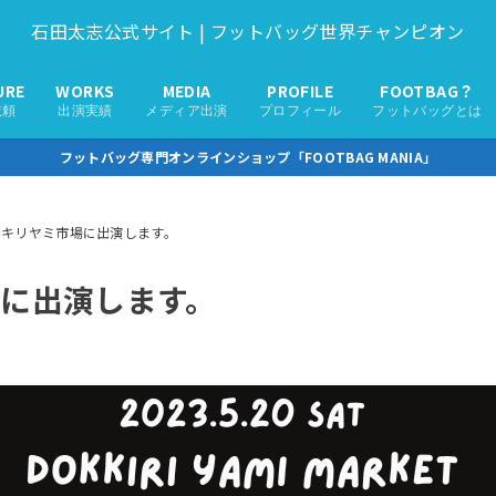
石田太志公式サイト | フットバッグ世界チャンピオン
URE
WORKS
MEDIA
PROFILE
FOOTBAG？
依頼
出演実績
メディア出演
プロフィール
フットバッグとは
フットバッグ専門オンラインショップ「FOOTBAG MANIA」
ッキリヤミ市場に出演します。
に出演します。