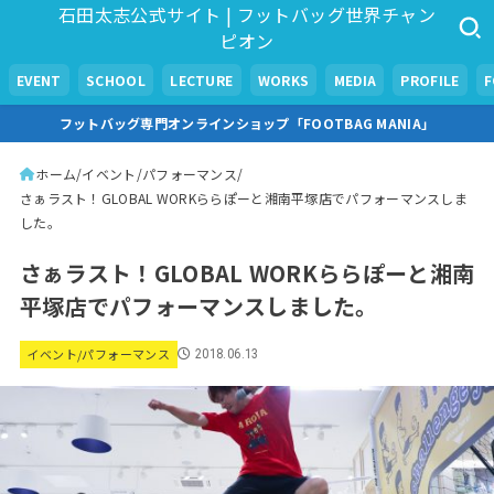
石田太志公式サイト | フットバッグ世界チャン
ピオン
EVENT
SCHOOL
LECTURE
WORKS
MEDIA
PROFILE
フットバッグ専門オンラインショップ「FOOTBAG MANIA」
ホーム
イベント/パフォーマンス
さぁラスト！GLOBAL WORKららぽーと湘南平塚店でパフォーマンスしま
した。
さぁラスト！GLOBAL WORKららぽーと湘南
平塚店でパフォーマンスしました。
イベント/パフォーマンス
2018.06.13