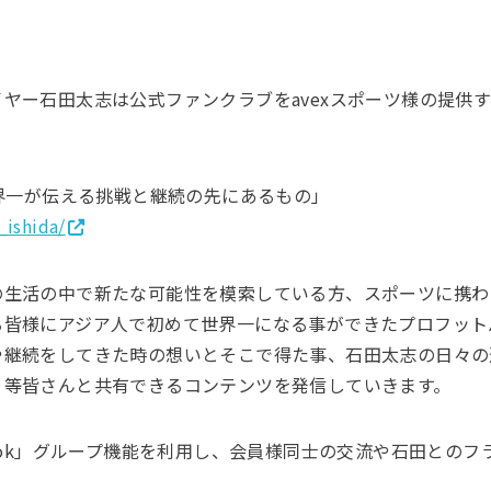
】
ー石田太志は公式ファンクラブをavexスポーツ様の提供するath
ub「世界一が伝える挑戦と継続の先にあるもの」
_ishida/
の生活の中で新たな可能性を模索している方、スポーツに携わ
る皆様にアジア人で初めて世界一になる事ができたプロフット
や継続をしてきた時の想いとそこで得た事、石田太志の日々の
り等皆さんと共有できるコンテンツを発信していきます。
book」グループ機能を利用し、会員様同士の交流や石田との