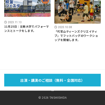
2023.11.13
11月25日：文教大学でパフォーマ
2020.10.08
ンスとトークをします。
「代官山ティーンズクリエイティ
ブ」でフットバッグのワークショ
ップを開催します。
EVENT
SCHOOL
LECTURE
WORKS
MEDIA
PROFILE
出演・講演のご相談（無料・全国対応）
FOOTBAG？
BLOG
SPONSOR
SHOP
CONTACT
© 2026 TAISHIISHIDA