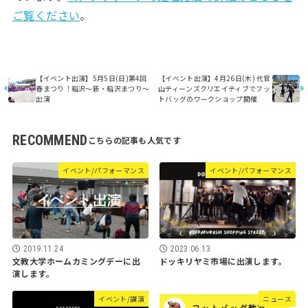
ご覧ください
。
【イベント出演】5月5日(日)第4回
【イベント出演】4月26日(木) 代官
春まつり！稲沢～新・稲沢まつり～
山ティーンズクリエイティブでフッ
出演
トバッグのワークショップ開催
RECOMMEND
イベント/パフォーマンス
イベント/パフォーマンス
2019.11.24
2023.06.13
文教大学ホームカミングデーに出
ドッキリヤミ市場に出演します。
演します。
イベント/講演
ニュース