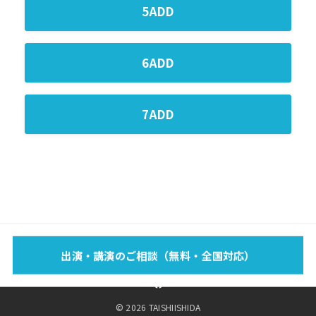
5ADD
6ADD
7ADD
EVENT
SCHOOL
LECTURE
WORKS
MEDIA
PROFILE
出演・講演のご相談（無料・全国対応）
FOOTBAG？
BLOG
SPONSOR
SHOP
CONTACT
© 2026 TAISHIISHIDA