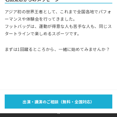
アジア初の世界王者として、これまで全国各地でパフォ
ーマンスや体験会を行ってきました。
フットバッグは、運動が得意な人も苦手な人も、同じス
タートラインで楽しめるスポーツです。
まずは1回蹴るところから、一緒に始めてみませんか？
EVENT
SCHOOL
LECTURE
WORKS
MEDIA
PROFILE
出演・講演のご相談（無料・全国対応）
FOOTBAG？
BLOG
SPONSOR
SHOP
CONTACT